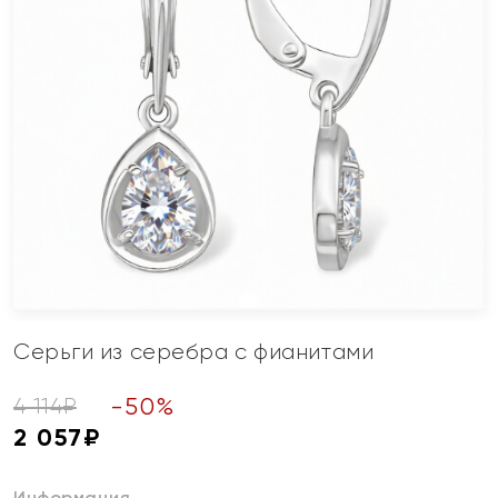
Серьги из серебра с фианитами
-
50
%
4 114
₽
2 057
₽
Информация