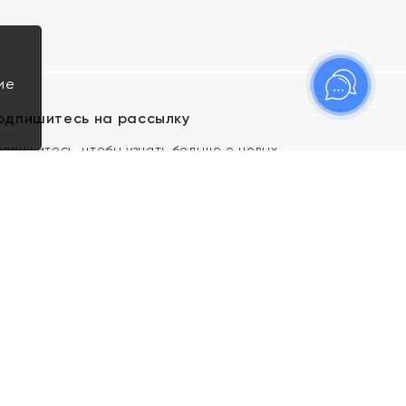
ие
одпишитесь на рассылку
одпишитесь, чтобы узнать больше о новых
оступлениях, новостях и спецпредложениях Яхонт!
Я даю свое согласие ИП Тишеновской О.А.
(ОГРНИП 321435000026563) и его
аффилированным лицам на обработку указанных
мной персональных данных на условиях
Политики