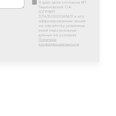
Я даю свое согласие ИП
Тишеновской О.А.
(ОГРНИП
321435000026563) и его
аффилированным лицам
на обработку указанных
мной персональных
данных на условиях
Политики
конфиденциальности