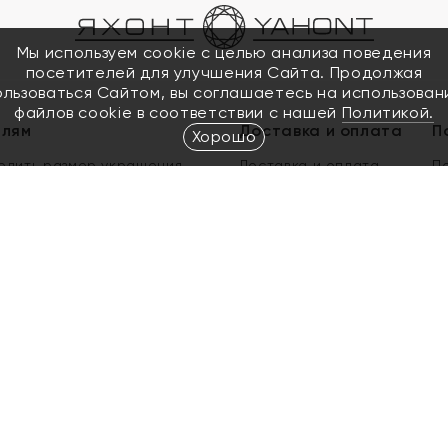
Мы используем cookie с целью анализа поведения
посетителей для улучшения Сайта. Продолжая
ользоваться Сайтом, вы соглашаетесь на использован
файлов cookie в соответствии с нашей
Политикой.
елям
Доставка и оплата
П
Хорошо
елить размер украшения
Доставка и оплата
П
п
обмен золота
ый подарочный сертификат
ользования Электронным
м сертификатом «Яхонт»