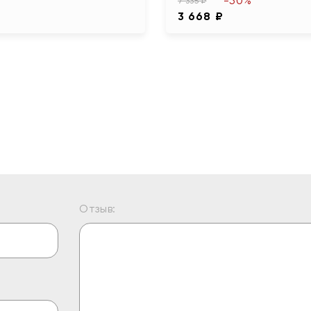
-50%
7 335 ₽
3 668 ₽
Отзыв: