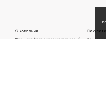
п
О компании
Покупат
Франшиза (коммерческая концессия)
Как опред
Карьера в ЯХОНТ
Акции
Контакты
Скупка и 
Магазины
Отзывы
Электронн
Правила п
подарочны