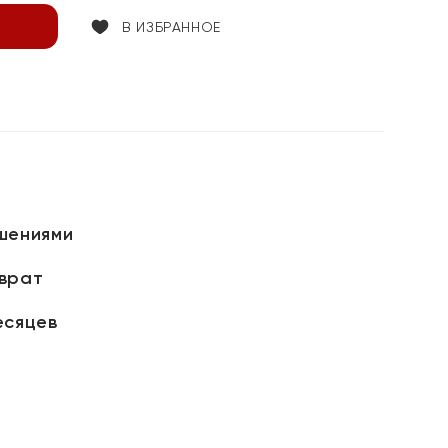
В ИЗБРАННОЕ
шениями
зврат
есяцев