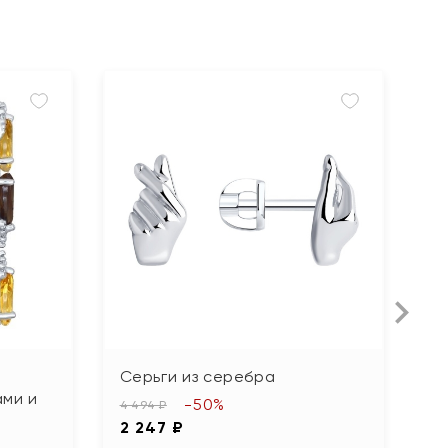
Серьги из серебра
С
ами и
н
-50%
4 494 ₽
2 247 ₽
7 