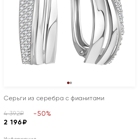
Серьги из серебра с фианитами
-
50
%
4 392
₽
2 196
₽
Информация