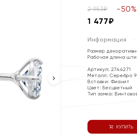
-
50
2 953
₽
1 477
₽
Информация
Размер декоративно
Рабочая длина штиф
Артикул: 2744271
Металл:
Серебро 9
Вставки:
Фианит
Цвет:
Бесцветный
Тип замка:
Винтово
КУПИТЬ