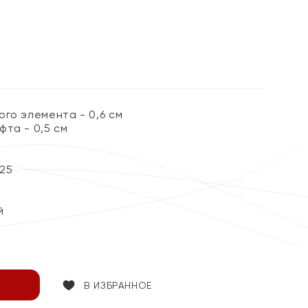
%
го элемента - 0,6 см
та - 0,5 см
25
й
В ИЗБРАННОЕ