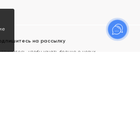
ие
одпишитесь на рассылку
одпишитесь, чтобы узнать больше о новых
оступлениях, новостях и спецпредложениях Яхонт!
Я даю свое согласие ИП Тишеновской О.А.
(ОГРНИП 321435000026563) и его
аффилированным лицам на обработку указанных
мной персональных данных на условиях
Политики