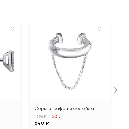
Серьга-кафф из серебра
С
-50%
1 296 ₽
5 
648 ₽
2