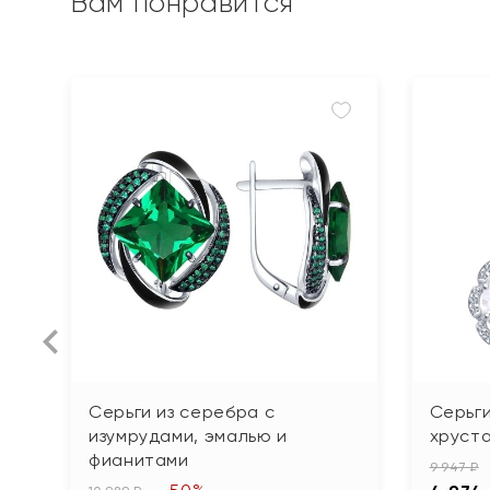
Вам понравится
Серьги из серебра с
Серьги
изумрудами, эмалью и
хруст
фианитами
9 947 ₽