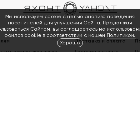
Мы используем cookie с целью анализа поведения
посетителей для улучшения Сайта. Продолжая
ользоваться Сайтом, вы соглашаетесь на использован
файлов cookie в соответствии с нашей
Политикой.
елям
Доставка и оплата
П
Хорошо
елить размер украшения
Доставка и оплата
П
п
обмен золота
ый подарочный сертификат
ользования Электронным
м сертификатом «Яхонт»