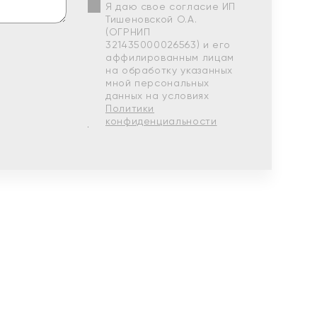
Я даю свое согласие ИП
Тишеновской О.А.
(ОГРНИП
321435000026563) и его
аффилированным лицам
на обработку указанных
мной персональных
данных на условиях
Политики
конфиденциальности