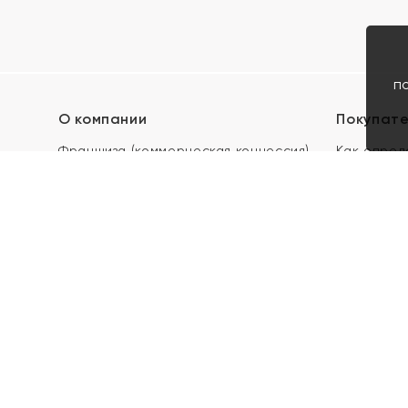
п
О компании
Покупат
Франшиза (коммерческая концессия)
Как опред
Карьера в ЯХОНТ
Акции
Контакты
Скупка и 
Магазины
Отзывы
Электронн
Правила п
подарочны