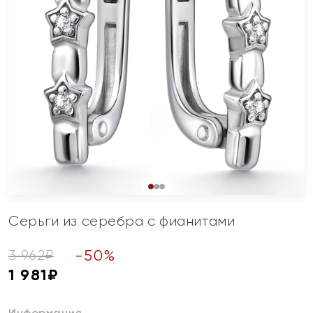
Серьги из серебра с фианитами
-
50
%
3 962
₽
1 981
₽
Информация