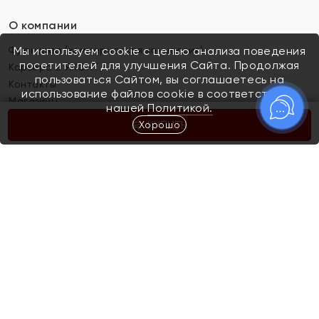
О компании
Франшиза (коммерческая концессия)
Мы используем cookie с целью анализа поведения
посетителей для улучшения Сайта. Продолжая
Карьера в ЯХОНТ
пользоваться Сайтом, вы соглашаетесь на
Контакты
использование файлов cookie в соответствии с
Магазины
нашей
Политикой.
Хорошо
КУПИТЬ
Покупателям
Как определить размер украшения
Киров
Акции
Магазины
Скупка и обмен золота
Отзывы
Электронный подарочный сертификат
Помолвка и свадьба
Правила пользования Электронным
Каталог
подарочным сертификатом «Яхонт»
Новинки
Доставка и оплата
Акции