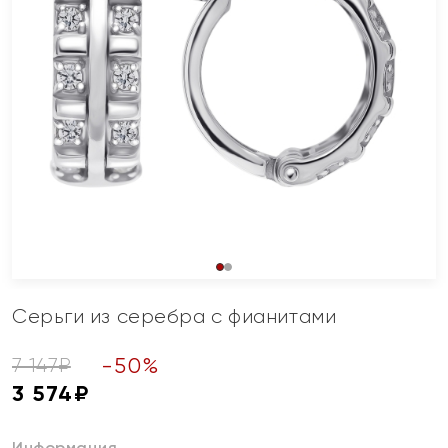
Серьги из серебра с фианитами
-
50
%
7 147
₽
3 574
₽
Информация