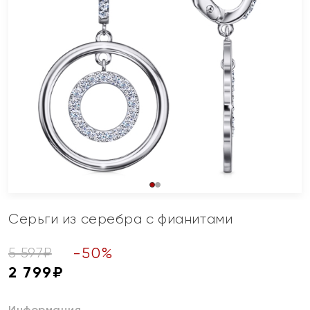
Серьги из серебра с фианитами
-
50
%
5 597
₽
2 799
₽
Информация