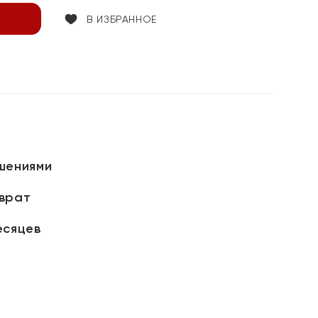
В ИЗБРАННОЕ
шениями
зврат
есяцев