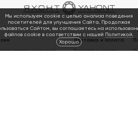
Мы используем cookie с целью анализа поведения
посетителей для улучшения Сайта. Продолжая
ользоваться Сайтом, вы соглашаетесь на использован
файлов cookie в соответствии с нашей
Политикой.
елям
Доставка и оплата
П
Хорошо
елить размер украшения
Доставка и оплата
П
п
обмен золота
ый подарочный сертификат
ользования Электронным
м сертификатом «Яхонт»