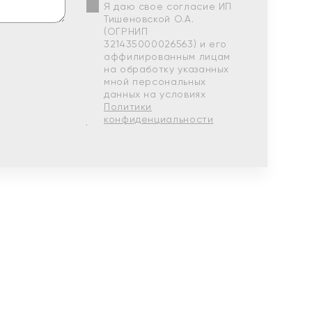
Я даю свое согласие ИП
Тишеновской О.А.
(ОГРНИП
321435000026563) и его
аффилированным лицам
на обработку указанных
мной персональных
данных на условиях
Политики
конфиденциальности