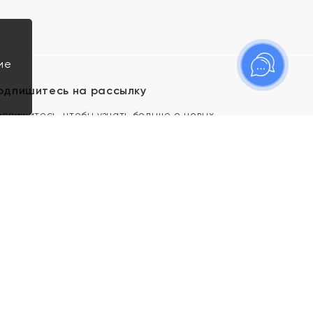
ие
одпишитесь на рассылку
одпишитесь, чтобы узнать больше о новых
оступлениях, новостях и спецпредложениях Яхонт!
Я даю свое согласие ИП Тишеновской О.А.
(ОГРНИП 321435000026563) и его
аффилированным лицам на обработку указанных
мной персональных данных на условиях
Политики