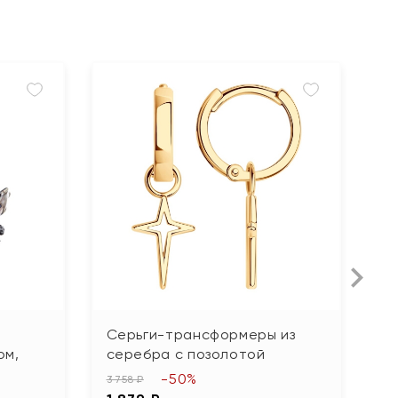
Серьги-трансформеры из
С
ом,
серебра с позолотой
ф
-50%
3 758 ₽
15