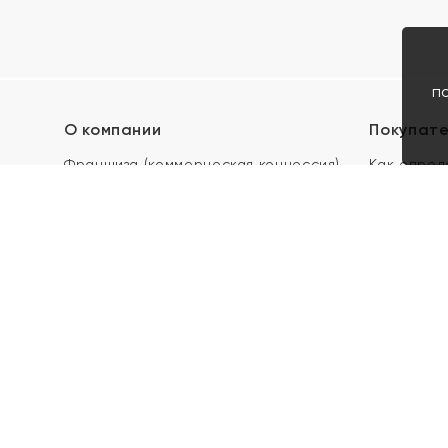
п
О компании
Покупат
Франшиза (коммерческая концессия)
Как опред
Карьера в ЯХОНТ
Акции
Контакты
Скупка и 
Магазины
Отзывы
Электронн
Правила п
подарочны