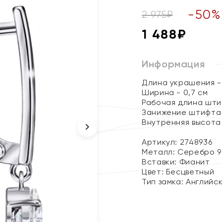
-
50
%
2 975
₽
1 488
₽
Информация
Длина украшения - 
Ширина - 0,7 см
Рабочая длина штиф
Занижение штифта -
Внутренняя высота 
Артикул: 2748936
Металл:
Серебро 9
Вставки:
Фианит
Цвет:
Бесцветный
Тип замка:
Английс