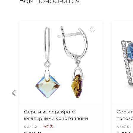
Вам понравится
Серьги из серебра с
Серьги
ювелирными кристаллами
топаза
-50%
5 622 ₽
8 567 ₽