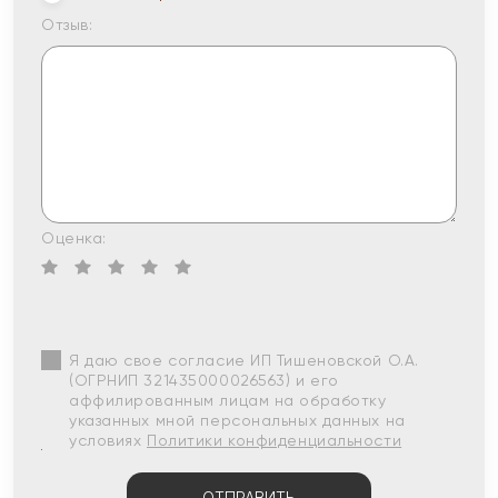
Отзыв:
Оценка:
Я даю свое согласие ИП Тишеновской О.А.
(ОГРНИП 321435000026563) и его
аффилированным лицам на обработку
указанных мной персональных данных на
условиях
Политики конфиденциальности
ОТПРАВИТЬ