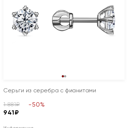
Серьги из серебра с фианитами
-
50
%
1 881
₽
941
₽
Информация