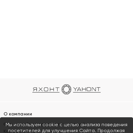
О компании
Франшиза (коммерческая концессия)
Мы используем cookie с целью анализа поведения
посетителей для улучшения Сайта. Продолжая
Карьера в ЯХОНТ