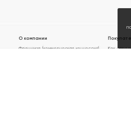
п
О компании
Покупат
Франшиза (коммерческая концессия)
Как опред
Карьера в ЯХОНТ
Акции
Контакты
Скупка и 
Магазины
Отзывы
Электронн
Правила п
подарочны