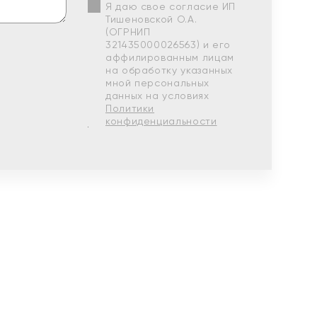
Я даю свое согласие ИП
Тишеновской О.А.
(ОГРНИП
321435000026563) и его
аффилированным лицам
на обработку указанных
мной персональных
данных на условиях
Политики
конфиденциальности