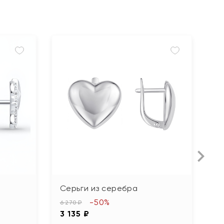
Серьги из серебра
С
т
-50%
6 270 ₽
3 135 ₽
15