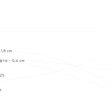
%
1,8 см
фта - 0,4 см
25
й