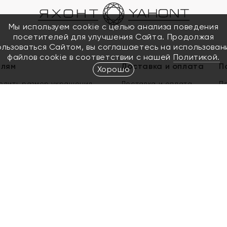
Мы используем cookie с целью анализа поведения
посетителей для улучшения Сайта. Продолжая
ользоваться Сайтом, вы соглашаетесь на использован
файлов cookie в соответствии с нашей
Политикой.
елям
Доставка и оплата
П
Хорошо
елить размер украшения
Доставка и оплата
П
п
обмен золота
ый подарочный сертификат
ользования Электронным
м сертификатом «Яхонт»