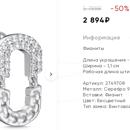
-
50
5 788
₽
2 894
₽
Информация
Фианиты
Длина украшения - 
Ширина - 1,1 см
Рабочая длина шти
Артикул: 2749708
Металл:
Серебро 9
Вставки:
Фианит
Цвет:
Бесцветный
Тип замка:
Винтово