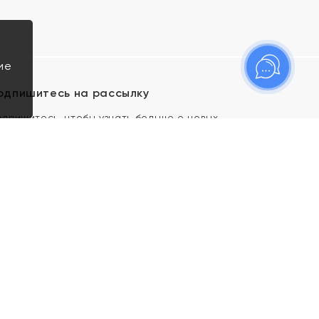
ие
одпишитесь на рассылку
одпишитесь, чтобы узнать больше о новых
оступлениях, новостях и спецпредложениях Яхонт!
Я даю свое согласие ИП Тишеновской О.А.
(ОГРНИП 321435000026563) и его
аффилированным лицам на обработку указанных
мной персональных данных на условиях
Политики