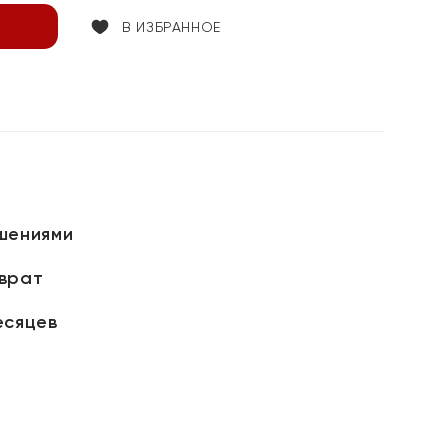
В ИЗБРАННОЕ
шениями
зврат
есяцев