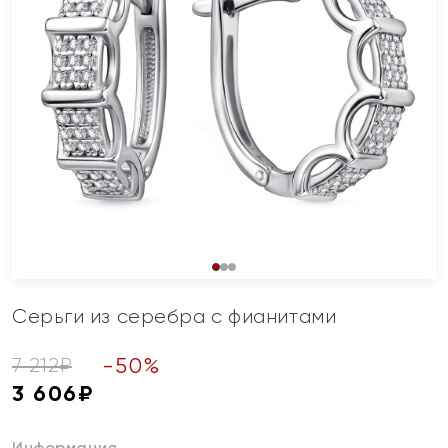
Серьги из серебра с фианитами
-
50
%
7 212
₽
3 606
₽
Информация