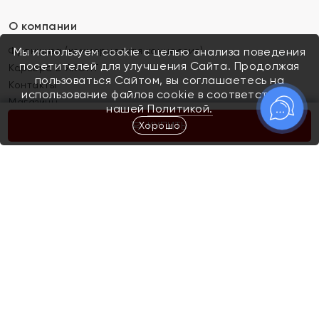
О компании
Франшиза (коммерческая концессия)
Мы используем cookie с целью анализа поведения
посетителей для улучшения Сайта. Продолжая
Карьера в ЯХОНТ
пользоваться Сайтом, вы соглашаетесь на
Контакты
использование файлов cookie в соответствии с
Магазины
нашей
Политикой.
Хорошо
КУПИТЬ
Покупателям
Как определить размер украшения
Киров
Акции
Магазины
Скупка и обмен золота
Отзывы
Электронный подарочный сертификат
Помолвка и свадьба
Правила пользования Электронным
Каталог
подарочным сертификатом «Яхонт»
Новинки
Доставка и оплата
Акции