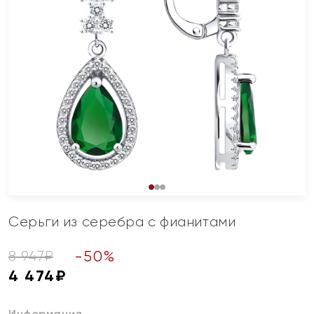
Серьги из серебра с фианитами
-
50
%
8 947
₽
4 474
₽
Информация