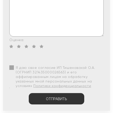
Оценка:
Я даю свое согласие ИП Тишеновской О.А.
(ОГРНИП 321435000026563) и его
аффилированным лицам на обработку
указанных мной персональных данных на
условиях
Политики конфиденциальности
ОТПРАВИТЬ