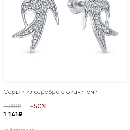
Серьги из серебра с фианитами
-
50
%
2 281
₽
1 141
₽
Информация