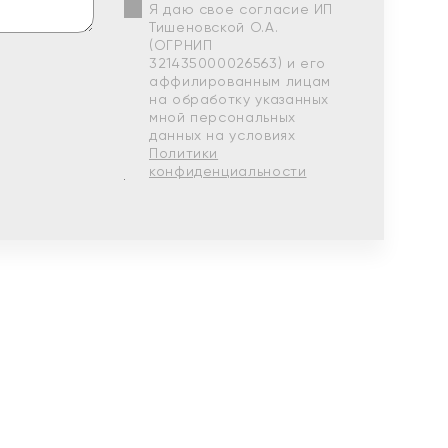
Я даю свое согласие ИП
Тишеновской О.А.
(ОГРНИП
321435000026563) и его
аффилированным лицам
на обработку указанных
мной персональных
данных на условиях
Политики
конфиденциальности