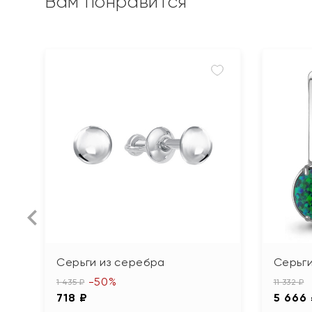
Вам понравится
Серьги из серебра
Серьги
-50%
1 435 ₽
11 332 ₽
718 ₽
5 666