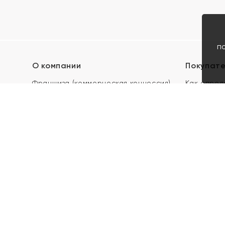
п
О компании
Покупат
Франшиза (коммерческая концессия)
Как опред
Карьера в ЯХОНТ
Акции
Контакты
Скупка и 
Магазины
Отзывы
Электронн
Правила п
подарочны