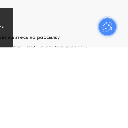
ие
одпишитесь на рассылку
одпишитесь, чтобы узнать больше о новых
оступлениях, новостях и спецпредложениях Яхонт!
Я даю свое согласие ИП Тишеновской О.А.
(ОГРНИП 321435000026563) и его
аффилированным лицам на обработку указанных
мной персональных данных на условиях
Политики