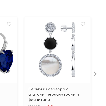
Серьги из серебра с
С
агатами, перламутрами и
ф
фианитами
2 