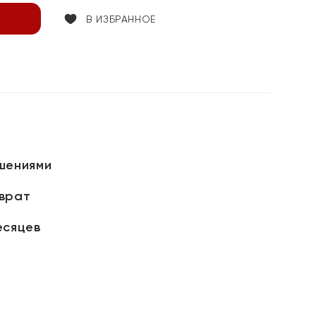
В ИЗБРАННОЕ
шениями
зврат
есяцев