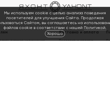
Мы используем cookie с целью анализа поведения
посетителей для улучшения Сайта. Продолжая
ользоваться Сайтом, вы соглашаетесь на использован
файлов cookie в соответствии с нашей
Политикой.
елям
Доставка и оплата
П
Хорошо
елить размер украшения
Доставка и оплата
П
п
обмен золота
ый подарочный сертификат
ользования Электронным
м сертификатом «Яхонт»