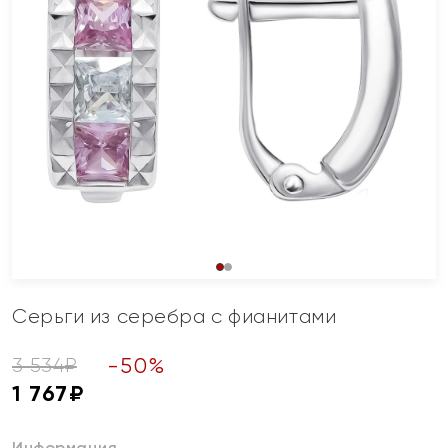
Серьги из серебра с фианитами
-
50
%
3 534
₽
1 767
₽
Информация