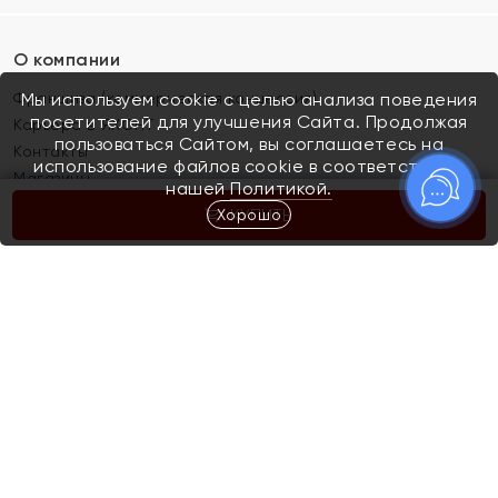
О компании
Франшиза (коммерческая концессия)
Мы используем cookie с целью анализа поведения
посетителей для улучшения Сайта. Продолжая
Карьера в ЯХОНТ
пользоваться Сайтом, вы соглашаетесь на
Контакты
использование файлов cookie в соответствии с
Магазины
нашей
Политикой.
Хорошо
КУПИТЬ
Покупателям
Как определить размер украшения
Киров
Акции
Магазины
Скупка и обмен золота
Отзывы
Электронный подарочный сертификат
Помолвка и свадьба
Правила пользования Электронным
Каталог
подарочным сертификатом «Яхонт»
Новинки
Доставка и оплата
Акции