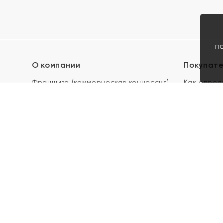
п
О компании
Покупат
Франшиза (коммерческая концессия)
Как опред
Карьера в ЯХОНТ
Акции
Контакты
Скупка и 
Магазины
Отзывы
Электронн
Правила п
подарочны