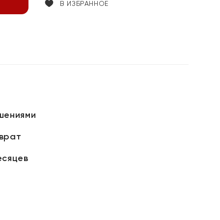
В ИЗБРАННОЕ
шениями
зврат
есяцев