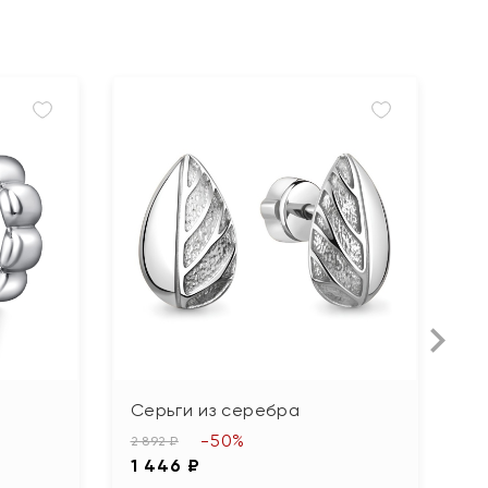
Серьги из серебра
С
с
-50%
2 892 ₽
1 446 ₽
3 1