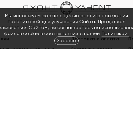
Мы используем cookie с целью анализа поведения
посетителей для улучшения Сайта. Продолжая
ользоваться Сайтом, вы соглашаетесь на использован
файлов cookie в соответствии с нашей
Политикой.
елям
Доставка и оплата
П
Хорошо
елить размер украшения
Доставка и оплата
П
п
обмен золота
ый подарочный сертификат
ользования Электронным
м сертификатом «Яхонт»