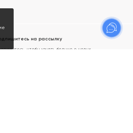
ие
одпишитесь на рассылку
одпишитесь, чтобы узнать больше о новых
оступлениях, новостях и спецпредложениях Яхонт!
Я даю свое согласие ИП Тишеновской О.А.
(ОГРНИП 321435000026563) и его
аффилированным лицам на обработку указанных
мной персональных данных на условиях
Политики