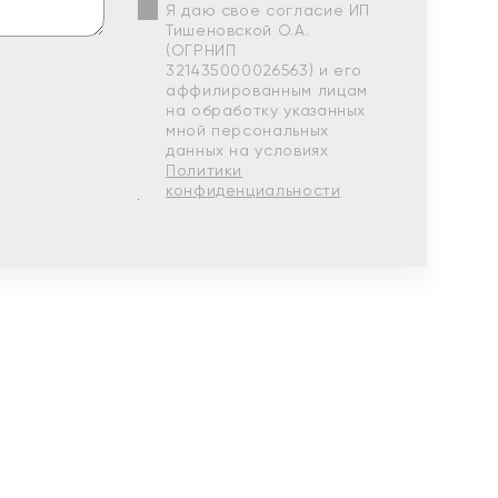
Я даю свое согласие ИП
Тишеновской О.А.
(ОГРНИП
321435000026563) и его
аффилированным лицам
на обработку указанных
мной персональных
данных на условиях
Политики
конфиденциальности