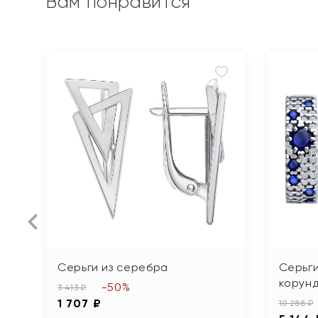
Вам понравится
Серьги из серебра
Серьги
корун
-50%
3 413 ₽
1 707 ₽
10 288 ₽