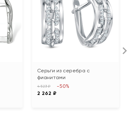
Серьги из серебра с
О
фианитами
с
-50%
4 523 ₽
1 
2 262 ₽
6