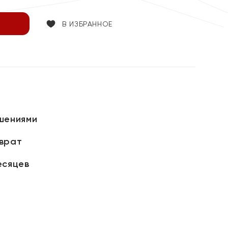
В ИЗБРАННОЕ
шениями
зврат
есяцев