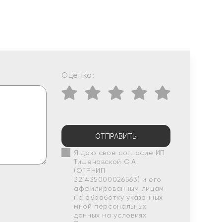
Оценка:
ОТПРАВИТЬ
Я даю свое согласие ИП
Тишеновской О.А.
(ОГРНИП
321435000026563) и его
аффилированным лицам
на обработку указанных
мной персональных
данных на условиях