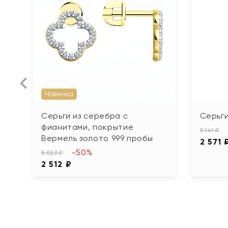
Новинка
Серьги из серебра с
Серьги
фианитами, покрытие
5 141 ₽
Вермель золото 999 пробы
2 571 
-50%
5 023 ₽
2 512 ₽