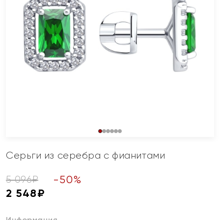
Серьги из серебра с фианитами
-
50
%
5 096
₽
2 548
₽
Информация