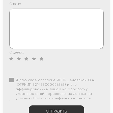
Отзыв:
Оценка:
Я даю свое согласие ИП Тишеновской О.А.
(ОГРНИП 321435000026563) и его
аффилированным лицам на обработку
указанных мной персональных данных на
условиях
Политики конфиденциальности
ОТПРАВИТЬ