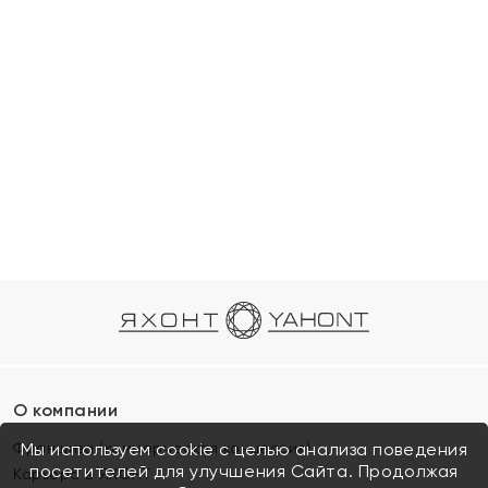
О компании
Франшиза (коммерческая концессия)
Мы используем cookie с целью анализа поведения
посетителей для улучшения Сайта. Продолжая
Карьера в ЯХОНТ