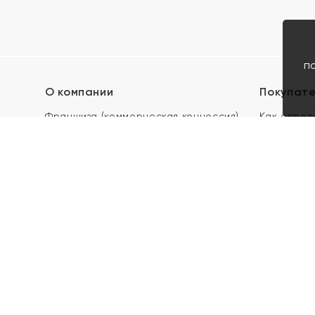
п
О компании
Покупат
Франшиза (коммерческая концессия)
Как опред
Карьера в ЯХОНТ
Акции
Контакты
Скупка и 
Магазины
Отзывы
Электронн
Правила п
подарочны