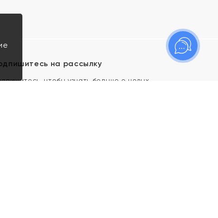
ие
одпишитесь на рассылку
одпишитесь, чтобы узнать больше о новых
оступлениях, новостях и спецпредложениях Яхонт!
Я даю свое согласие ИП Тишеновской О.А.
(ОГРНИП 321435000026563) и его
аффилированным лицам на обработку указанных
мной персональных данных на условиях
Политики