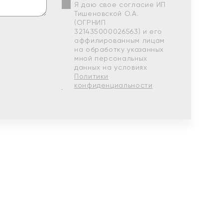
Я даю свое согласие ИП
Тишеновской О.А.
(ОГРНИП
321435000026563) и его
аффилированным лицам
на обработку указанных
мной персональных
данных на условиях
Политики
конфиденциальности