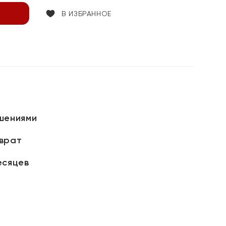
В ИЗБРАННОЕ
шениями
зврат
есяцев