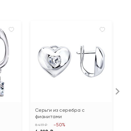
Серьги из серебра с
С
фианитами
а
-50%
8 419 ₽
6 