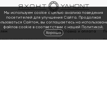
Мы используем cookie с целью анализа поведения
посетителей для улучшения Сайта. Продолжая
ользоваться Сайтом, вы соглашаетесь на использован
файлов cookie в соответствии с нашей
Политикой.
елям
Доставка и оплата
П
Хорошо
елить размер украшения
Доставка и оплата
П
п
обмен золота
ый подарочный сертификат
ользования Электронным
м сертификатом «Яхонт»