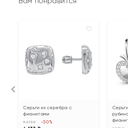
Вам понравится
Серьги из серебра с
Серьги
фианитами
рубин
фиани
-50%
8 273 ₽