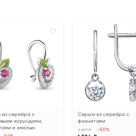
 из серебра с
Серьги из серебра с
овыми корундами,
фианитами
тами и эмалью
-50%
2 607 ₽