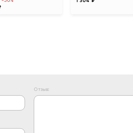
-50%
1 304 ₽
₽
Отзыв: