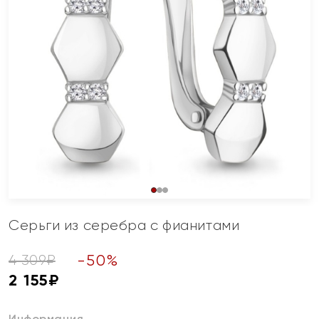
Серьги из серебра с фианитами
-
50
%
4 309
₽
2 155
₽
Информация