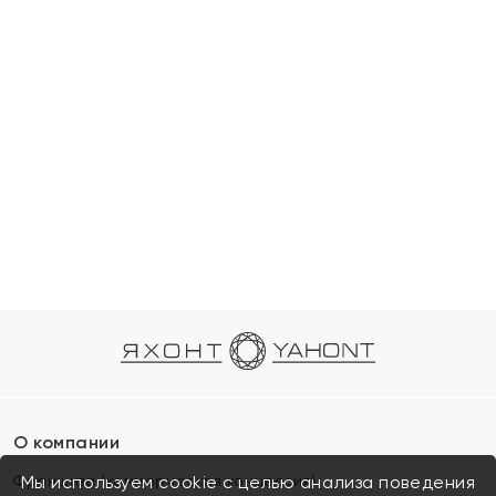
О компании
Франшиза (коммерческая концессия)
Мы используем cookie с целью анализа поведения