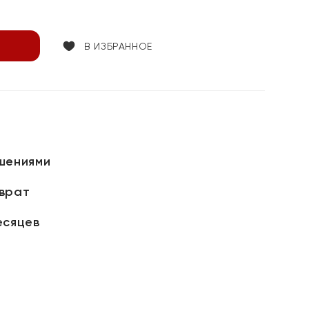
В ИЗБРАННОЕ
шениями
зврат
есяцев