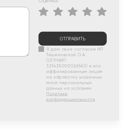
Оценка:
ОТПРАВИТЬ
Я даю свое согласие ИП
Тишеновской О.А.
(ОГРНИП
321435000026563) и его
аффилированным лицам
на обработку указанных
мной персональных
данных на условиях
Политики
конфиденциальности