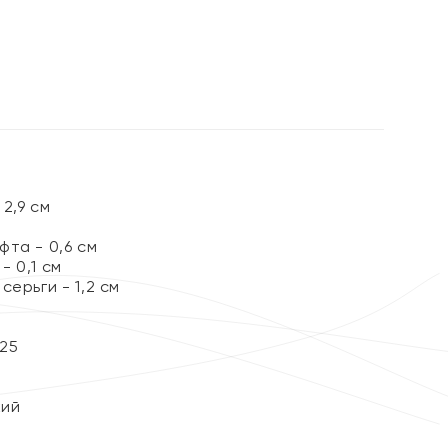
%
2,9 см
та - 0,6 см
 0,1 см
серьги - 1,2 см
25
кий