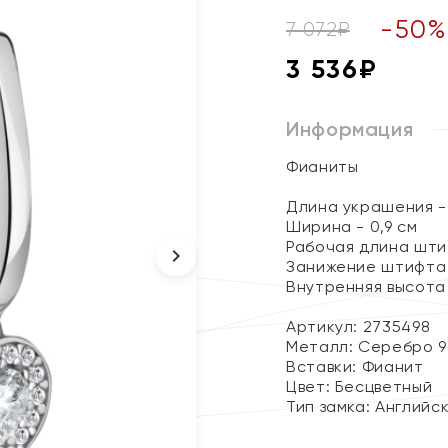
-
50
7 072
₽
3 536
₽
Информация
Фианиты
Длина украшения - 
Ширина - 0,9 см
Рабочая длина штиф
Занижение штифта -
Внутренняя высота 
Артикул: 2735498
Металл:
Серебро 9
Вставки:
Фианит
Цвет:
Бесцветный
Тип замка:
Английс