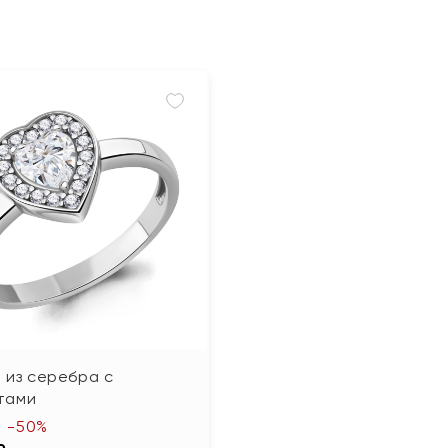
 из серебра с
тами
-50%