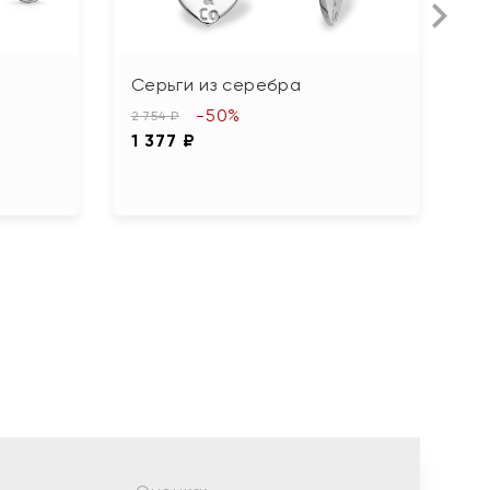
Серьги из серебра
С
ф
-50%
2 754 ₽
1 377 ₽
4 
2