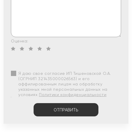
Оценка:
Я даю свое согласие ИП Тишеновской О.А.
(ОГРНИП 321435000026563) и его
аффилированным лицам на обработку
указанных мной персональных данных на
условиях
Политики конфиденциальности
ОТПРАВИТЬ