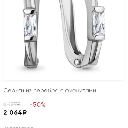
Серьги из серебра с фианитами
-
50
%
4 127
₽
2 064
₽
Информация