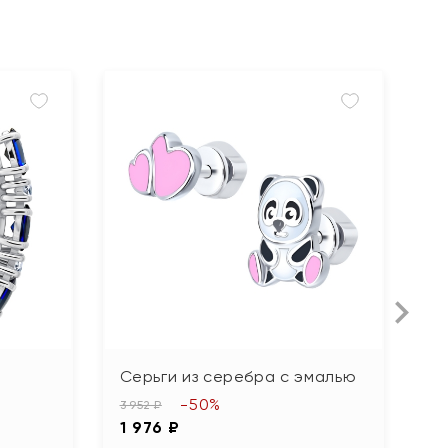
Серьги из серебра с эмалью
С
ю
-50%
3 952 ₽
1 976 ₽
3 