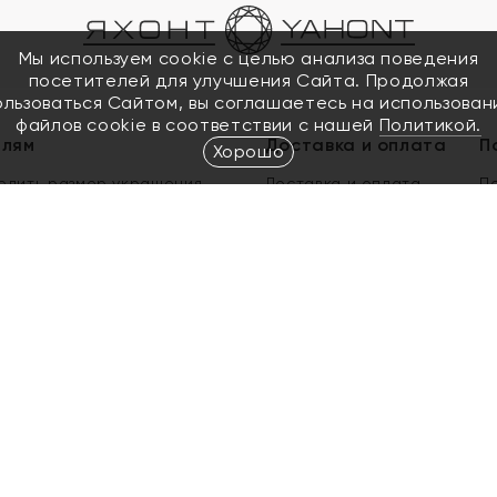
Мы используем cookie с целью анализа поведения
посетителей для улучшения Сайта. Продолжая
ользоваться Сайтом, вы соглашаетесь на использован
файлов cookie в соответствии с нашей
Политикой.
елям
Доставка и оплата
П
Хорошо
елить размер украшения
Доставка и оплата
П
п
обмен золота
ый подарочный сертификат
ользования Электронным
м сертификатом «Яхонт»