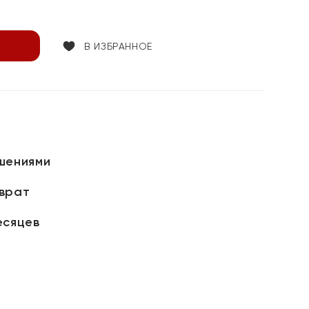
В ИЗБРАННОЕ
шениями
зврат
есяцев