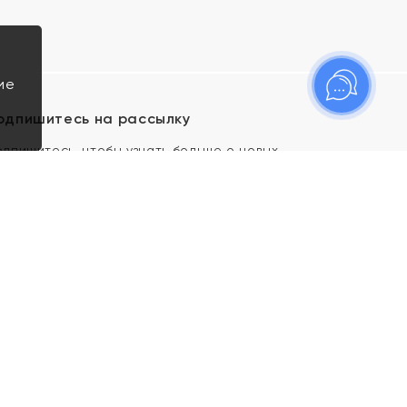
ие
одпишитесь на рассылку
одпишитесь, чтобы узнать больше о новых
оступлениях, новостях и спецпредложениях Яхонт!
Я даю свое согласие ИП Тишеновской О.А.
(ОГРНИП 321435000026563) и его
аффилированным лицам на обработку указанных
мной персональных данных на условиях
Политики