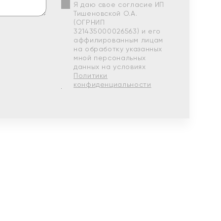
Я даю свое согласие ИП
Тишеновской О.А.
(ОГРНИП
321435000026563) и его
аффилированным лицам
на обработку указанных
мной персональных
данных на условиях
Политики
конфиденциальности