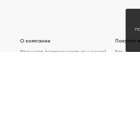
п
О компании
Покупат
Франшиза (коммерческая концессия)
Как опред
Карьера в ЯХОНТ
Акции
Контакты
Скупка и 
Магазины
Отзывы
Электронн
Правила п
подарочны