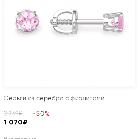
Серьги из серебра с фианитами
-
50
%
2 139
₽
1 070
₽
Информация