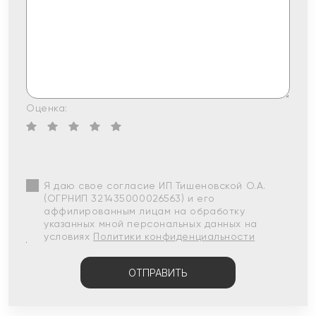
Оценка:
Я даю свое согласие ИП Тишеновской О.А.
(ОГРНИП 321435000026563) и его
аффилированным лицам на обработку
указанных мной персональных данных на
условиях
Политики конфиденциальности
ОТПРАВИТЬ