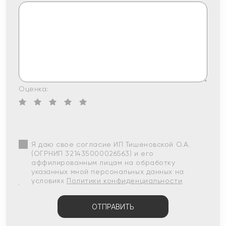
Оценка:
Я даю свое согласие ИП Тишеновской О.А.
(ОГРНИП 321435000026563) и его
аффилированным лицам на обработку
указанных мной персональных данных на
условиях
Политики конфиденциальности
ОТПРАВИТЬ