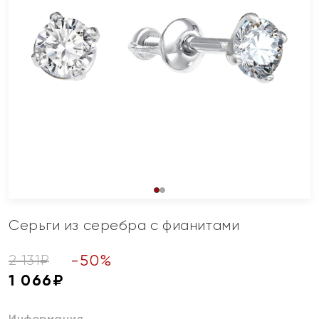
Серьги из серебра с фианитами
-
50
%
2 131
₽
1 066
₽
Информация