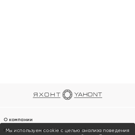
О компании
Франшиза (коммерческая концессия)
Мы используем cookie с целью анализа поведения