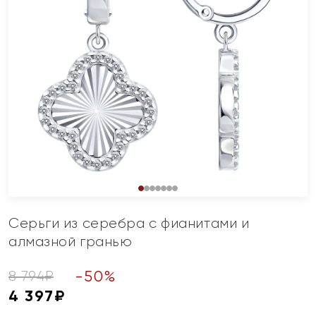
Серьги из серебра с фианитами и
алмазной гранью
-
50
%
8 794
₽
4 397
₽