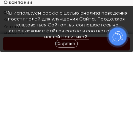
О компании
Франшиза (коммерческая концессия)
Мы используем cookie с целью анализа поведения
посетителей для улучшения Сайта. Продолжая
Карьера в ЯХОНТ
пользоваться Сайтом, вы соглашаетесь на
Контакты
использование файлов cookie в соответствии с
Магазины
нашей
Политикой.
Хорошо
КУПИТЬ
Покупателям
Как определить размер украшения
Киров
Акции
Магазины
Скупка и обмен золота
Отзывы
Электронный подарочный сертификат
Помолвка и свадьба
Правила пользования Электронным
Каталог
подарочным сертификатом «Яхонт»
Новинки
Доставка и оплата
Акции
Скупка и обмен золота
Доставка и оплата