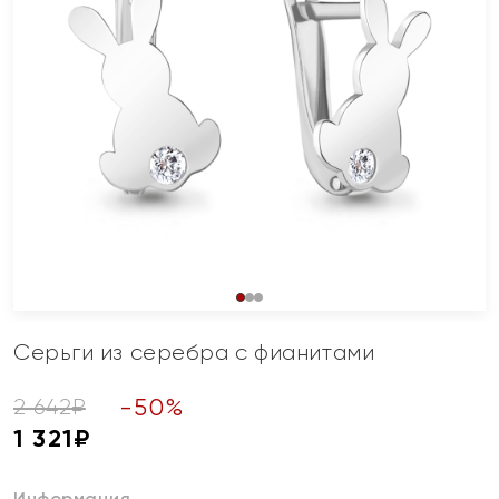
Серьги из серебра с фианитами
-
50
%
2 642
₽
1 321
₽
Информация