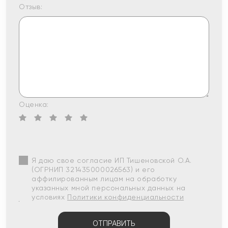
Отзыв:
Оценка:
Я даю свое согласие ИП Тишеновской О.А.
(ОГРНИП 321435000026563) и его
аффилированным лицам на обработку
указанных мной персональных данных на
условиях
Политики конфиденциальности
ОТПРАВИТЬ