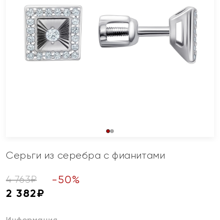
Серьги из серебра с фианитами
-
50
%
4 763
₽
2 382
₽
Информация