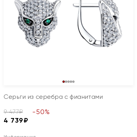
Серьги из серебра с фианитами
-
50
%
9 477
₽
4 739
₽
Информация