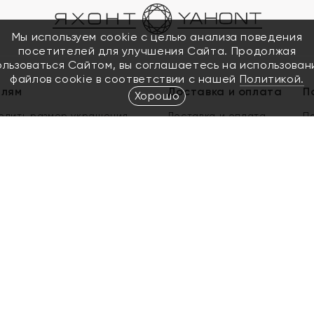
Мы используем cookie с целью анализа поведения
посетителей для улучшения Сайта. Продолжая
ользоваться Сайтом, вы соглашаетесь на использован
файлов cookie в соответствии с нашей
Политикой.
елям
Доставка и оплата
П
Хорошо
елить размер украшения
Доставка и оплата
П
п
обмен золота
ый подарочный сертификат
ользования Электронным
м сертификатом «Яхонт»