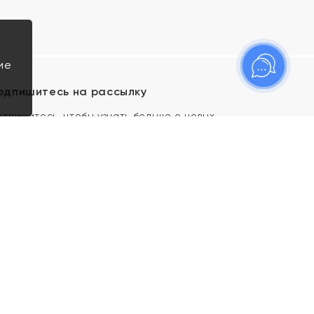
ие
одпишитесь на рассылку
одпишитесь, чтобы узнать больше о новых
оступлениях, новостях и спецпредложениях Яхонт!
Я даю свое согласие ИП Тишеновской О.А.
(ОГРНИП 321435000026563) и его
аффилированным лицам на обработку указанных
мной персональных данных на условиях
Политики