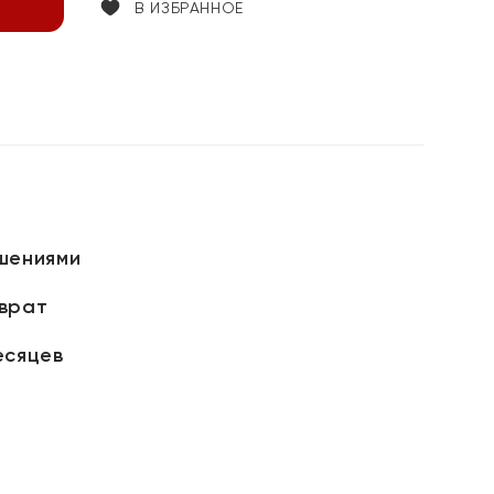
В ИЗБРАННОЕ
шениями
зврат
есяцев