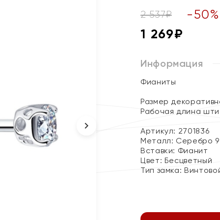
-
50
2 537
₽
1 269
₽
Информация
Фианиты
Размер декоративн
Рабочая длина шти
Артикул: 2701836
Металл:
Серебро 9
Вставки:
Фианит
Цвет:
Бесцветный
Тип замка:
Винтово