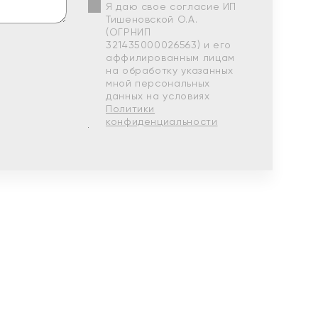
Я даю свое согласие ИП
Тишеновской О.А.
(ОГРНИП
321435000026563) и его
аффилированным лицам
на обработку указанных
мной персональных
данных на условиях
Политики
конфиденциальности