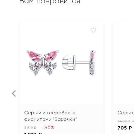
Вам понравится
Серьги из серебра с
Серьг
фианитами "Бабочки"
1 409 ₽
-50%
705 ₽
3 819 ₽