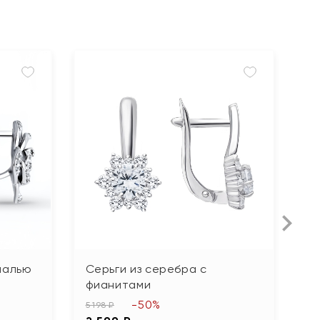
малью
Серьги из серебра с
С
фианитами
ю
-50%
5 198 ₽
7 