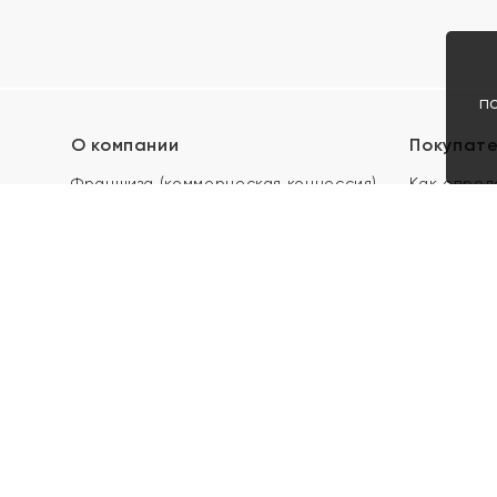
п
О компании
Покупат
Франшиза (коммерческая концессия)
Как опред
Карьера в ЯХОНТ
Акции
Контакты
Скупка и 
Магазины
Отзывы
Электронн
Правила п
подарочны