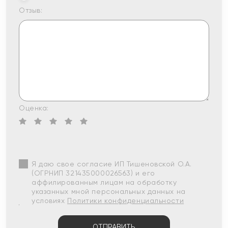
Отзыв:
Оценка:
Я даю свое согласие ИП Тишеновской О.А.
(ОГРНИП 321435000026563) и его
аффилированным лицам на обработку
указанных мной персональных данных на
условиях
Политики конфиденциальности
ОТПРАВИТЬ