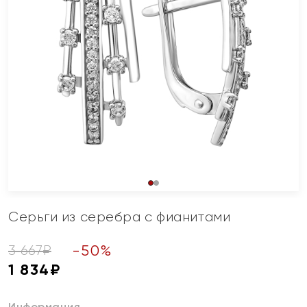
Серьги из серебра с фианитами
-
50
%
3 667
₽
1 834
₽
Информация