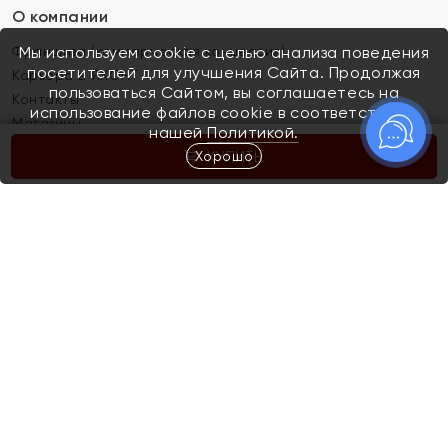
О компании
Франшиза (коммерческая концессия)
Мы используем cookie с целью анализа поведения
посетителей для улучшения Сайта. Продолжая
Карьера в ЯХОНТ
пользоваться Сайтом, вы соглашаетесь на
Контакты
использование файлов cookie в соответствии с
Магазины
нашей
Политикой.
Хорошо
КУПИТЬ
Покупателям
Как определить размер украшения
Киров
Акции
Магазины
Скупка и обмен золота
Отзывы
Электронный подарочный сертификат
Помолвка и свадьба
Правила пользования Электронным
Каталог
подарочным сертификатом «Яхонт»
Новинки
Доставка и оплата
Акции
Скупка и обмен золота
Доставка и оплата