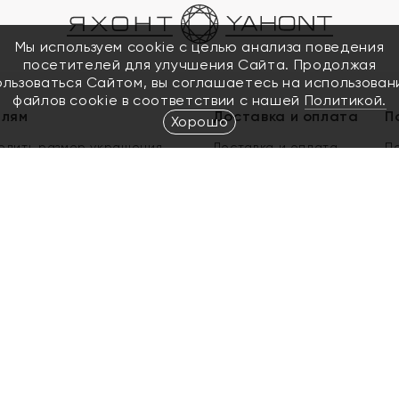
Мы используем cookie с целью анализа поведения
посетителей для улучшения Сайта. Продолжая
ользоваться Сайтом, вы соглашаетесь на использован
файлов cookie в соответствии с нашей
Политикой.
елям
Доставка и оплата
П
Хорошо
елить размер украшения
Доставка и оплата
П
п
обмен золота
ый подарочный сертификат
ользования Электронным
м сертификатом «Яхонт»