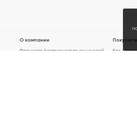
п
О компании
Покупат
Франшиза (коммерческая концессия)
Как опред
Карьера в ЯХОНТ
Акции
Контакты
Скупка и 
Магазины
Отзывы
Электронн
Правила п
подарочны