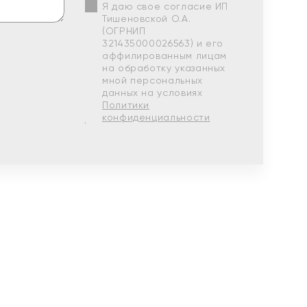
Я даю свое согласие ИП
Тишеновской О.А.
(ОГРНИП
321435000026563) и его
аффилированным лицам
на обработку указанных
мной персональных
данных на условиях
Политики
конфиденциальности