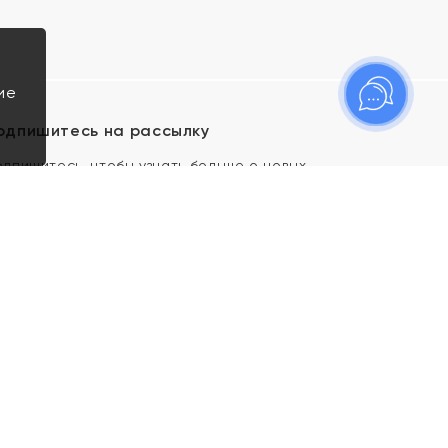
ие
одпишитесь на рассылку
одпишитесь, чтобы узнать больше о новых
оступлениях, новостях и спецпредложениях Яхонт!
Я даю свое согласие ИП Тишеновской О.А.
(ОГРНИП 321435000026563) и его
аффилированным лицам на обработку указанных
мной персональных данных на условиях
Политики