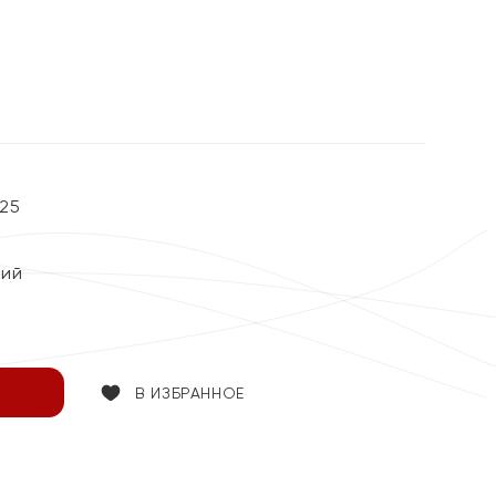
%
25
кий
В ИЗБРАННОЕ