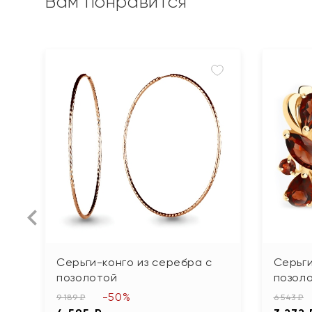
Вам понравится
Серьги-конго из серебра с
Серьги
позолотой
позол
-50%
9 189 ₽
6 543 ₽