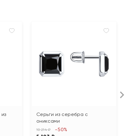
 из
Серьги из серебра с
С
ониксами
3 
-50%
1
10 214 ₽