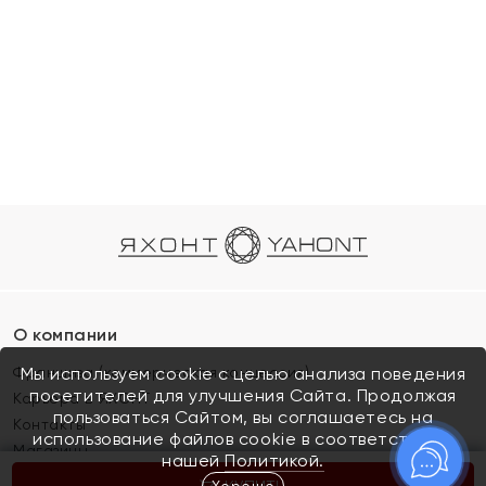
О компании
Франшиза (коммерческая концессия)
Мы используем cookie с целью анализа поведения
посетителей для улучшения Сайта. Продолжая
Карьера в ЯХОНТ
пользоваться Сайтом, вы соглашаетесь на
Контакты
использование файлов cookie в соответствии с
Магазины
нашей
Политикой.