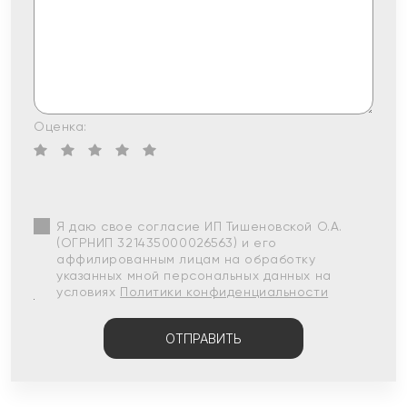
Оценка:
Я даю свое согласие ИП Тишеновской О.А.
(ОГРНИП 321435000026563) и его
аффилированным лицам на обработку
указанных мной персональных данных на
условиях
Политики конфиденциальности
ОТПРАВИТЬ