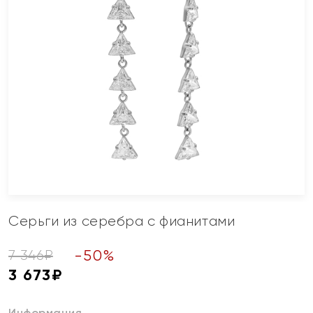
Серьги из серебра с фианитами
-
50
%
7 346
₽
3 673
₽
Информация