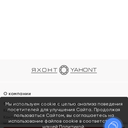
О компании
Франшиза (коммерческая концессия)
Мы используем cookie с целью анализа поведения
посетителей для улучшения Сайта. Продолжая
Карьера в ЯХОНТ
пользоваться Сайтом, вы соглашаетесь на
Контакты
использование файлов cookie в соответствии с
Магазины
нашей
Политикой.