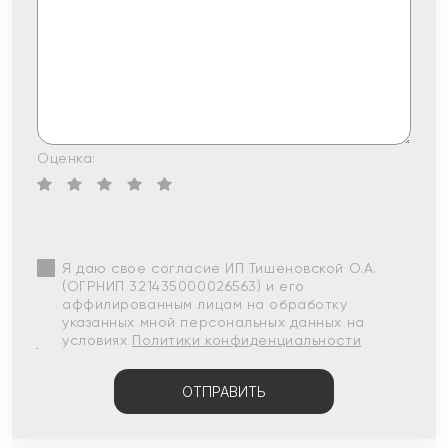
Оценка:
Я даю свое согласие ИП Тишеновской О.А.
(ОГРНИП 321435000026563) и его
аффилированным лицам на обработку
указанных мной персональных данных на
условиях
Политики конфиденциальности
ОТПРАВИТЬ