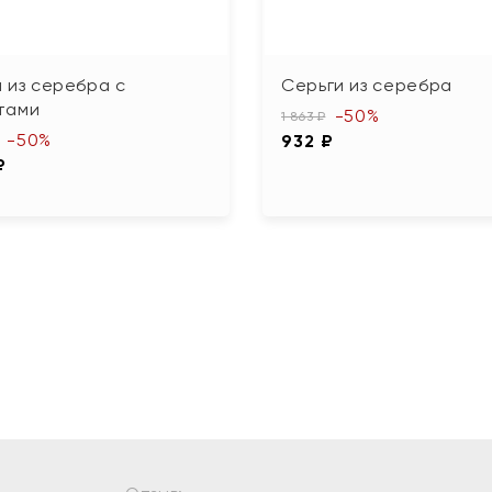
 из серебра с
Серьги из серебра
тами
-50%
1 863 ₽
-50%
932 ₽
₽