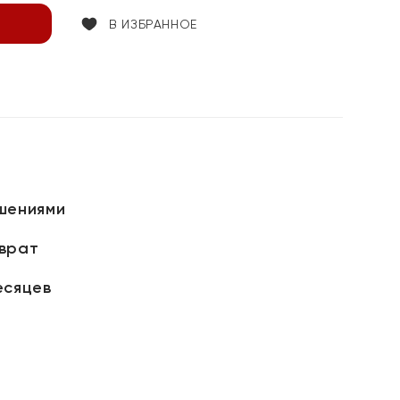
В ИЗБРАННОЕ
шениями
зврат
есяцев