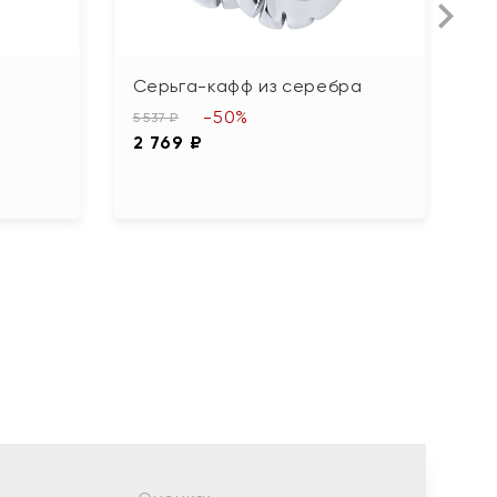
Серьга-кафф из серебра
С
ф
-50%
5 537 ₽
2 769 ₽
5 
2