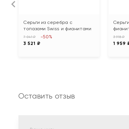
Серьги из серебра с
Серьги
топазами Swiss и фианитами
фиани
-50%
7 041 ₽
3 918 ₽
3 521 ₽
1 959 
Оставить отзыв