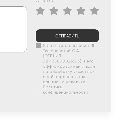
Оценка:
ОТПРАВИТЬ
Я даю свое согласие ИП
Тишеновской О.А.
(ОГРНИП
321435000026563) и его
аффилированным лицам
на обработку указанных
мной персональных
данных на условиях
Политики
конфиденциальности