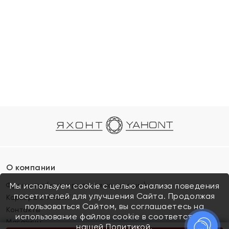
О компании
Франшиза (коммерческая концессия)
Мы используем cookie с целью анализа поведения
посетителей для улучшения Сайта. Продолжая
Карьера в ЯХОНТ
пользоваться Сайтом, вы соглашаетесь на
Контакты
использование файлов cookie в соответствии с
Магазины
нашей
Политикой.