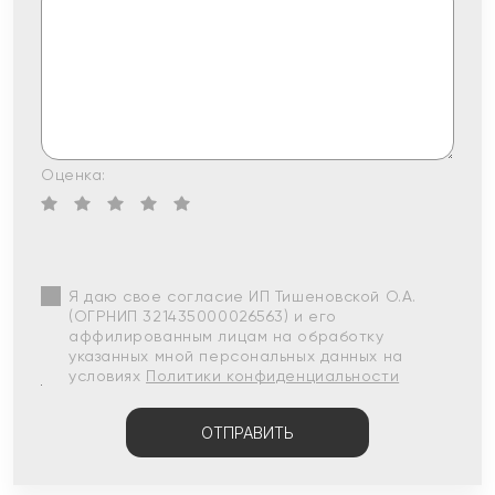
Оценка:
Я даю свое согласие ИП Тишеновской О.А.
(ОГРНИП 321435000026563) и его
аффилированным лицам на обработку
указанных мной персональных данных на
условиях
Политики конфиденциальности
ОТПРАВИТЬ