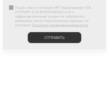
Я даю свое согласие ИП Тишеновской О.А.
(ОГРНИП 321435000026563) и его
аффилированным лицам на обработку
указанных мной персональных данных на
условиях
Политики конфиденциальности
ОТПРАВИТЬ