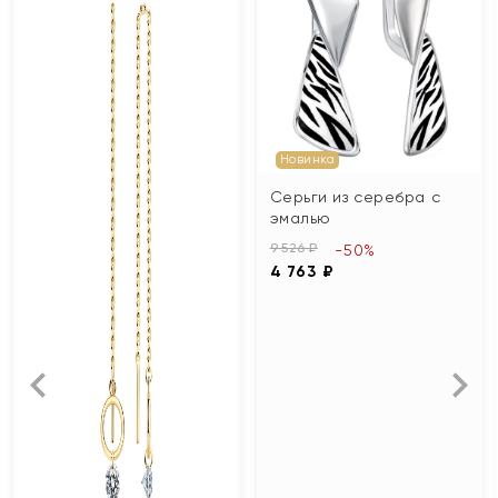
Новинка
Серьги из серебра с
эмалью
9 526 ₽
-50%
4 763 ₽