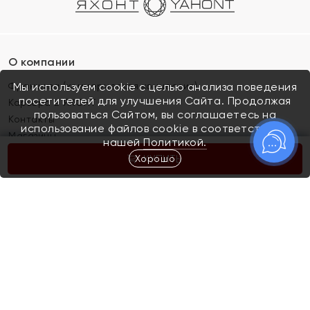
О компании
Франшиза (коммерческая концессия)
Мы используем cookie с целью анализа поведения
посетителей для улучшения Сайта. Продолжая
Карьера в ЯХОНТ
пользоваться Сайтом, вы соглашаетесь на
Контакты
использование файлов cookie в соответствии с
Магазины
нашей
Политикой.
Хорошо
КУПИТЬ
Покупателям
Как определить размер украшения
Киров
Акции
Магазины
Скупка и обмен золота
Отзывы
Электронный подарочный сертификат
Помолвка и свадьба
Правила пользования Электронным
Каталог
подарочным сертификатом «Яхонт»
Новинки