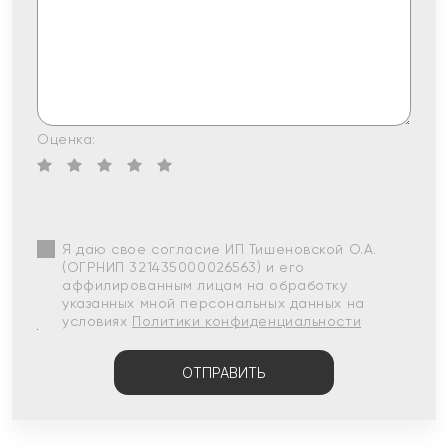
Оценка:
Я даю свое согласие ИП Тишеновской О.А.
(ОГРНИП 321435000026563) и его
аффилированным лицам на обработку
указанных мной персональных данных на
условиях
Политики конфиденциальности
ОТПРАВИТЬ