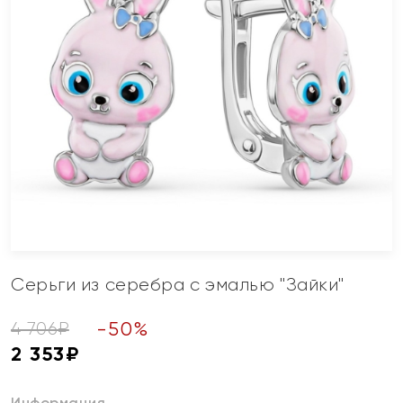
Серьги из серебра с эмалью "Зайки"
-
50
%
4 706
₽
2 353
₽
Информация