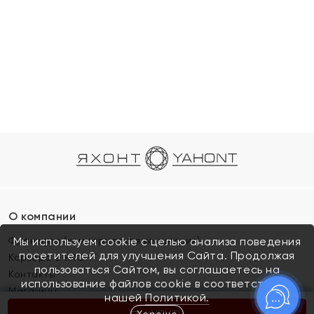
О компании
Франшиза (коммерческая концессия)
Мы используем cookie с целью анализа поведения
посетителей для улучшения Сайта. Продолжая
Карьера в ЯХОНТ
пользоваться Сайтом, вы соглашаетесь на
Контакты
использование файлов cookie в соответствии с
Магазины
нашей
Политикой.