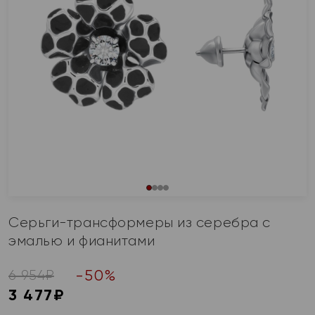
Серьги-трансформеры из серебра с
эмалью и фианитами
-
50
%
6 954
₽
3 477
₽