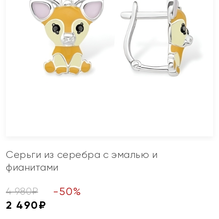
Серьги из серебра с эмалью и
фианитами
-
50
%
4 980
₽
2 490
₽