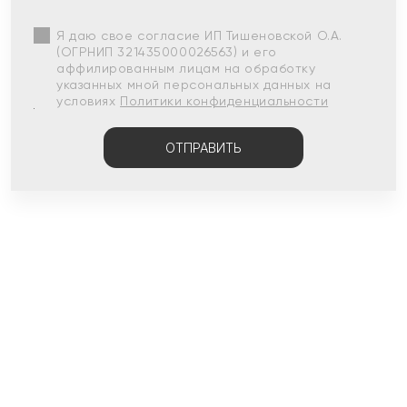
Я даю свое согласие ИП Тишеновской О.А.
(ОГРНИП 321435000026563) и его
аффилированным лицам на обработку
указанных мной персональных данных на
условиях
Политики конфиденциальности
ОТПРАВИТЬ