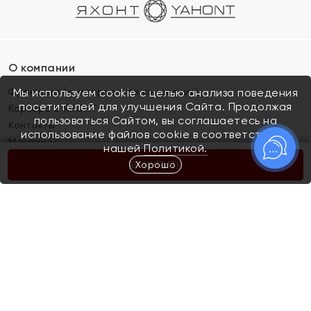
О компании
Франшиза (коммерческая концессия)
Мы используем cookie с целью анализа поведения
посетителей для улучшения Сайта. Продолжая
Карьера в ЯХОНТ
пользоваться Сайтом, вы соглашаетесь на
Контакты
использование файлов cookie в соответствии с
Магазины
нашей
Политикой.
Хорошо
КУПИТЬ
Покупателям
Как определить размер украшения
Киров
Акции
Магазины
Скупка и обмен золота
Отзывы
Электронный подарочный сертификат
Помолвка и свадьба
Правила пользования Электронным
Каталог
подарочным сертификатом «Яхонт»