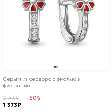
Серьги из серебра с эмалью и
фианитами
-
50
%
2 745
₽
1 373
₽