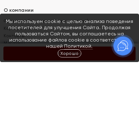
О компании
Франшиза (коммерческая концессия)
Мы используем cookie с целью анализа поведения
посетителей для улучшения Сайта. Продолжая
Карьера в ЯХОНТ
пользоваться Сайтом, вы соглашаетесь на
Контакты
использование файлов cookie в соответствии с
Магазины
нашей
Политикой.
Хорошо
КУПИТЬ
Покупателям
Как определить размер украшения
Киров
Акции
Магазины
Скупка и обмен золота
Отзывы
Электронный подарочный сертификат
Помолвка и свадьба
Правила пользования Электронным
Каталог
подарочным сертификатом «Яхонт»
Новинки
Доставка и оплата
Акции
Скупка и обмен золота