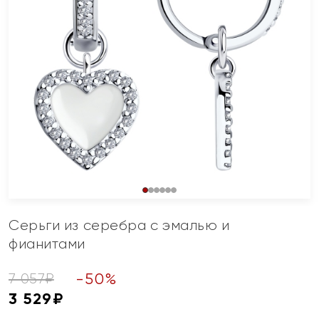
Серьги из серебра с эмалью и
фианитами
-
50
%
7 057
₽
3 529
₽