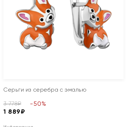
Серьги из серебра с эмалью
-
50
%
3 778
₽
1 889
₽
Информация