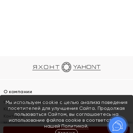
О компании
Франшиза (коммерческая концессия)
Мы используем cookie с целью анализа поведения
посетителей для улучшения Сайта. Продолжая
Карьера в ЯХОНТ
пользоваться Сайтом, вы соглашаетесь на
Контакты
использование файлов cookie в соответствии с
Магазины
нашей
Политикой.