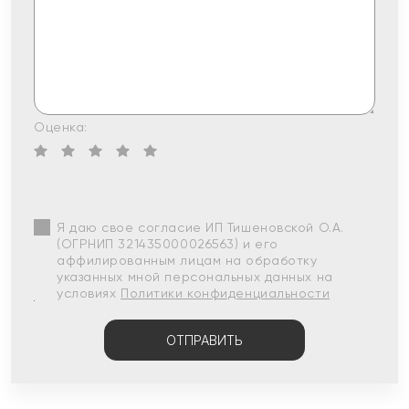
Оценка:
Я даю свое согласие ИП Тишеновской О.А.
(ОГРНИП 321435000026563) и его
аффилированным лицам на обработку
указанных мной персональных данных на
условиях
Политики конфиденциальности
ОТПРАВИТЬ