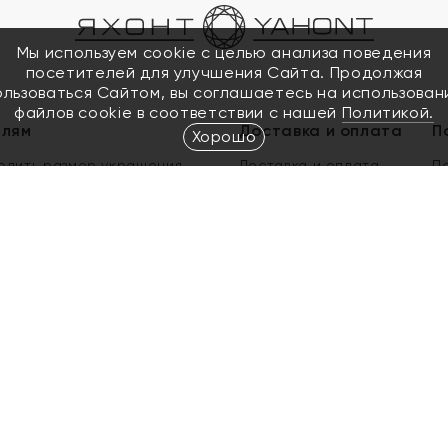
Мы используем cookie с целью анализа поведения
посетителей для улучшения Сайта. Продолжая
ользоваться Сайтом, вы соглашаетесь на использован
файлов cookie в соответствии с нашей
Политикой.
елям
Доставка и оплата
П
Хорошо
елить размер украшения
Доставка и оплата
П
п
обмен золота
ый подарочный сертификат
ользования Электронным
м сертификатом «Яхонт»