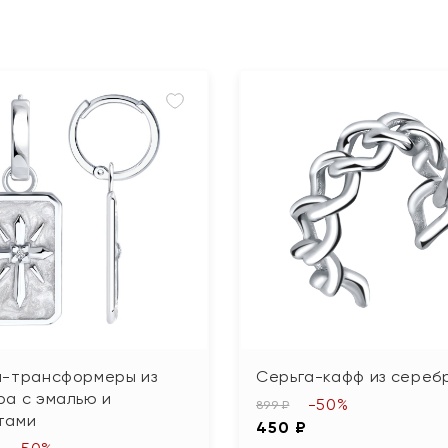
и-трансформеры из
Серьга-кафф из сереб
ра с эмалью и
-50%
899 ₽
тами
450 ₽