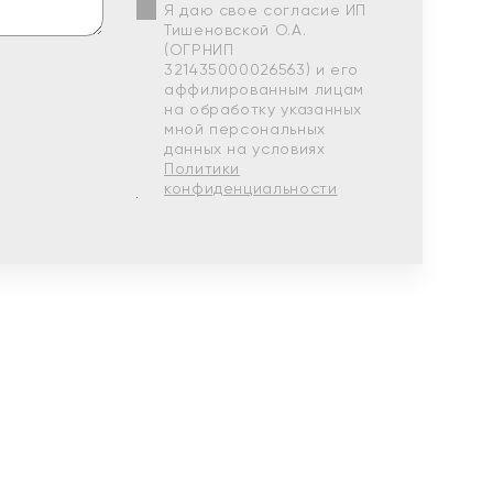
Я даю свое согласие ИП
Тишеновской О.А.
(ОГРНИП
321435000026563) и его
аффилированным лицам
на обработку указанных
мной персональных
данных на условиях
Политики
конфиденциальности