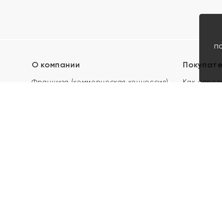
п
О компании
Покупат
Франшиза (коммерческая концессия)
Как опред
Карьера в ЯХОНТ
Акции
Контакты
Скупка и 
Магазины
Отзывы
Электронн
Правила п
подарочны