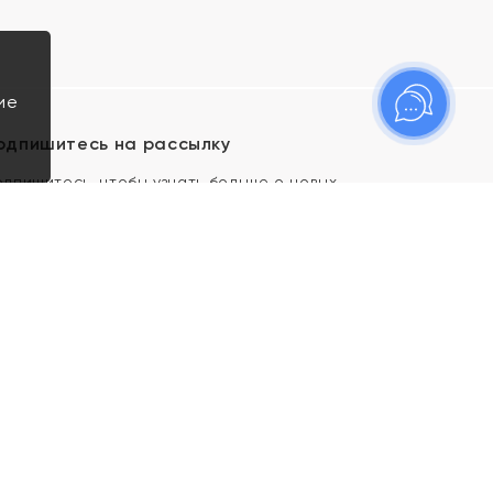
ие
одпишитесь на рассылку
одпишитесь, чтобы узнать больше о новых
оступлениях, новостях и спецпредложениях Яхонт!
Я даю свое согласие ИП Тишеновской О.А.
(ОГРНИП 321435000026563) и его
аффилированным лицам на обработку указанных
мной персональных данных на условиях
Политики