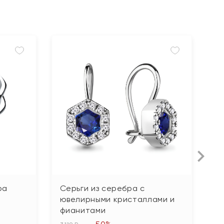
ра
Серьги из серебра с
С
ювелирными кристаллами и
ю
фианитами
5 