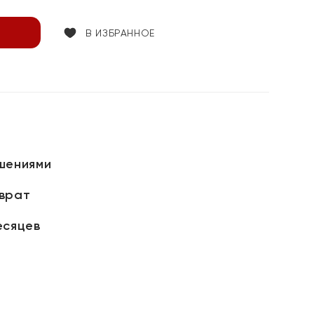
В ИЗБРАННОЕ
шениями
зврат
есяцев