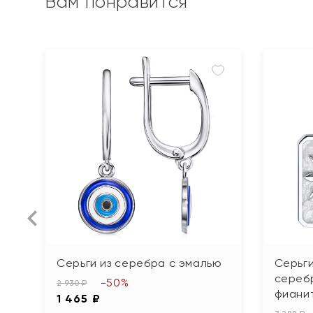
Вам понравится
Серьги из серебра с эмалью
Серьг
сереб
-50%
2 930 ₽
фиани
1 465 ₽