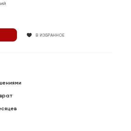
кий
В ИЗБРАННОЕ
шениями
зврат
есяцев