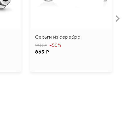
Серьги из серебра
С
-50%
1 725 ₽
9 
863 ₽
4