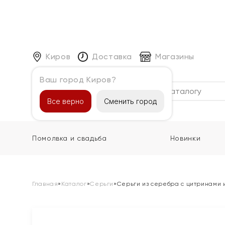
Киров
Доставка
Магазины
Ваш город Киров?
Каталог
Все верно
Сменить город
Помолвка и свадьба
Новинки
Главная
»
Каталог
»
Серьги
»
Серьги из серебра с цитринами 