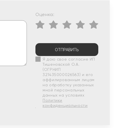
Оценка:
ОТПРАВИТЬ
Я даю свое согласие ИП
Тишеновской О.А.
(ОГРНИП
321435000026563) и его
аффилированным лицам
на обработку указанных
мной персональных
данных на условиях
Политики
конфиденциальности