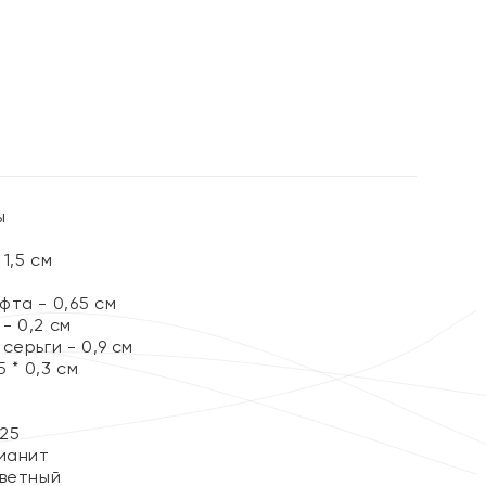
%
ы
1,5 см
та - 0,65 см
- 0,2 см
серьги - 0,9 см
 * 0,3 см
25
ианит
ветный