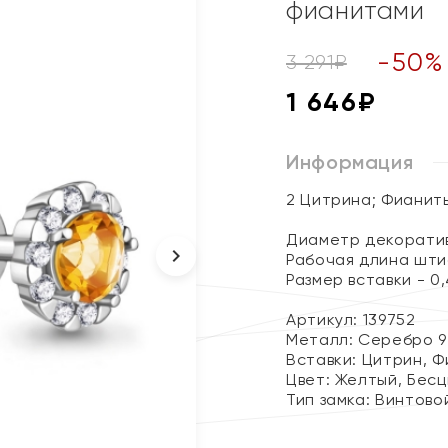
фианитами
-
50
%
3 291
₽
1 646
₽
Информация
2 Цитрина; Фианит
Диаметр декоратив
Рабочая длина штиф
Размер вставки - 0,
Артикул: 139752
Металл:
Серебро 9
Вставки:
Цитрин, Ф
Цвет:
Желтый, Бесц
Тип замка:
Винтово