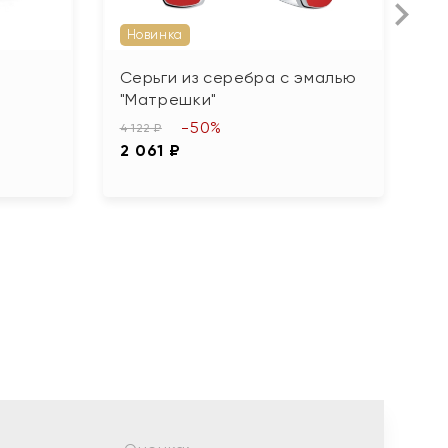
Новинка
Серьги из серебра с эмалью
С
"Матрешки"
5 
-50%
2
4 122 ₽
2 061 ₽