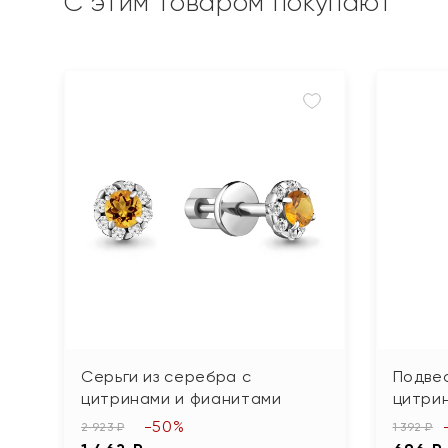
С этим товаром покупают
Серьги из серебра с
Подвес
цитринами и фианитами
цитри
-50%
2 923 ₽
1 392 ₽