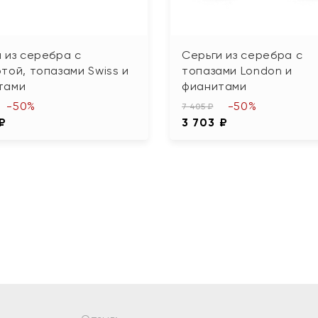
 из серебра с
Серьги из серебра с
той, топазами Swiss и
топазами London и
тами
фианитами
-50%
-50%
7 405 ₽
 ₽
3 703 ₽