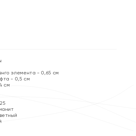
ы
нго элемента - 0,65 см
та - 0,5 см
4 см
25
ианит
ветный
й