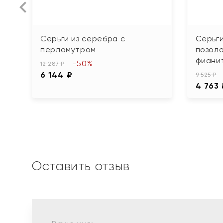
Серьги из серебра с
Серьги
перламутром
позоло
фиани
-50%
12 287 ₽
6 144 ₽
9 525 ₽
4 763
Оставить отзыв