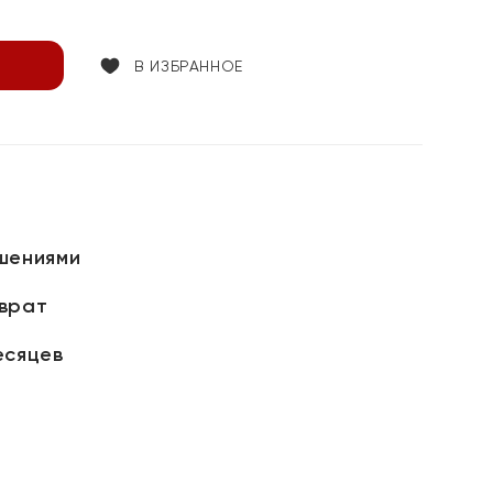
В ИЗБРАННОЕ
шениями
зврат
есяцев