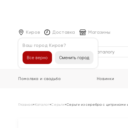
Киров
Доставка
Магазины
Ваш город Киров?
Каталог
Все верно
Сменить город
Помолвка и свадьба
Новинки
Главная
»
Каталог
»
Серьги
»
Серьги из серебра с цитринами 