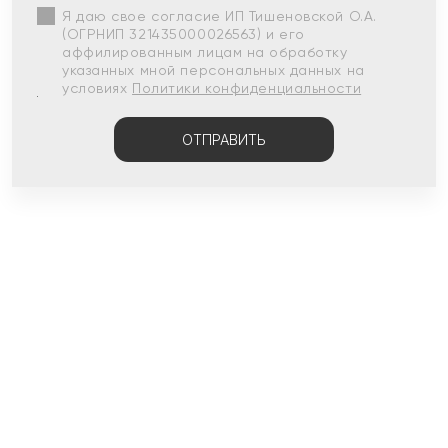
Я даю свое согласие ИП Тишеновской О.А.
(ОГРНИП 321435000026563) и его
аффилированным лицам на обработку
указанных мной персональных данных на
условиях
Политики конфиденциальности
ОТПРАВИТЬ