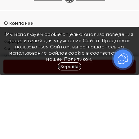
О компании
Франшиза (коммерческая концессия)
Мы используем cookie с целью анализа поведения
посетителей для улучшения Сайта. Продолжая
Карьера в ЯХОНТ
пользоваться Сайтом, вы соглашаетесь на
Контакты
использование файлов cookie в соответствии с
Магазины
нашей
Политикой.
Хорошо
КУПИТЬ
Покупателям
Как определить размер украшения
Киров
Акции
Магазины
Скупка и обмен золота
Отзывы
Электронный подарочный сертификат
Помолвка и свадьба
Правила пользования Электронным
Каталог
подарочным сертификатом «Яхонт»
Новинки