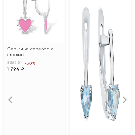
Серьги из серебра с
эмалью
3 587 ₽
-50%
1 794 ₽