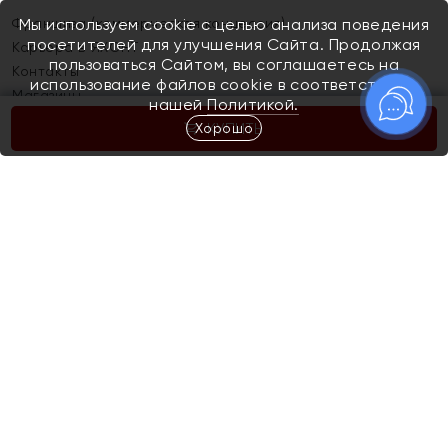
Франшиза (коммерческая концессия)
Мы используем cookie с целью анализа поведения
посетителей для улучшения Сайта. Продолжая
Карьера в ЯХОНТ
пользоваться Сайтом, вы соглашаетесь на
Контакты
использование файлов cookie в соответствии с
Магазины
нашей
Политикой.
Хорошо
КУПИТЬ
Покупателям
Как определить размер украшения
Киров
Акции
Магазины
Скупка и обмен золота
Отзывы
Электронный подарочный сертификат
Помолвка и свадьба
Правила пользования Электронным
Каталог
подарочным сертификатом «Яхонт»
Новинки
Доставка и оплата
Акции
Скупка и обмен золота
Доставка и оплата